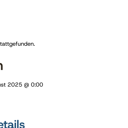
stattgefunden.
n
ust 2025 @ 0:00
tails