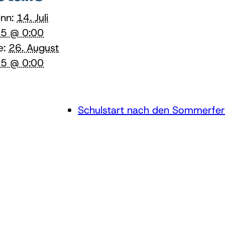
nn:
14. Juli
5 @ 0:00
e:
26. August
5 @ 0:00
Schulstart nach den Sommerferi